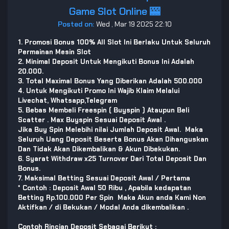
Game Slot Online 🎰
Posted on:
Wed , Mar 19 2025 22:10
1. Promosi Bonus 100% All Slot Ini Berlaku Untuk Seluruh
Permainan Mesin Slot
2. Minimal Deposit Untuk Mengikuti Bonus Ini Adalah
20.000.
3. Total Maximal Bonus Yang Diberikan Adalah 500.000
4. Untuk Mengikuti Promo Ini Wajib Klaim Melalui
Livechat, Whatsapp,Telegram
5. Bebas Membeli Freespin ( Buyspin ) Ataupun Beli
Scatter . Max Buyspin Sesuai Deposit Awal .
Jika Buy Spin Melebihi nilai Jumlah Deposit Awal. Maka
Seluruh Uang Deposit Beserta Bonus Akan Dihanguskan
Dan Tidak Akan Dikembalikan & Akun Dibekukan.
6. Syarat Withdraw x25 Turnover Dari Total Deposit Dan
Bonus.
7. Maksimal Betting Sesuai Deposit Awal / Pertama
* Contoh : Deposit Awal 50 Ribu , Apabila kedapatan
Betting Rp.100.000 Per Spin Maka Akun anda Kami Non
Aktifkan / di Bekukan / Modal Anda dikembalikan .
Contoh Rincian Deposit Sebagai Berikut :