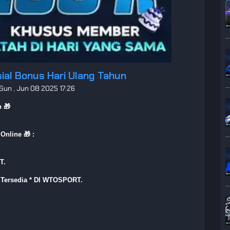
al Bonus Hari Ulang Tahun
Sun , Jun 08 2025 17:26
 🎁
nline 🎁 :
T.
Tersedia * DI WTOSPORT.