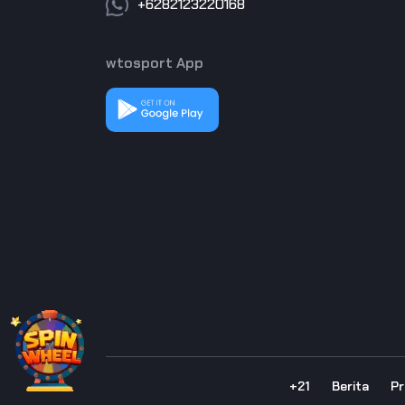
+6282123220168
wtosport App
+21
Berita
Pr