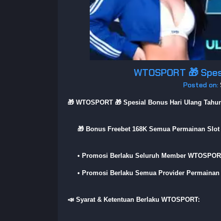
WTOSPORT 🎁 Spesi
Posted on:
🎁 WTOSPORT 🎁 Spesial Bonus Hari Ulang Tahun
🎁 Bonus Freebet 168K Semua Permainan Slot O
• Promosi Berlaku Seluruh Member WTOSPOR
• Promosi Berlaku Semua Provider Permainan 
📣 Syarat & Ketentuan Berlaku WTOSPORT: