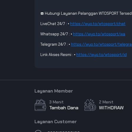
☎️ Hubungi Layanan Pelanggan WTOSPORT Tersedi
LiveChat 24/7 : •
https://wyo.to/wtosport/chat
Whatsapp 24/7 : •
https://wyo.to/wtosport/wa
Telegram 24/7 : •
https://wyo.to/wtosport/telegr
Link Akses Resmi : •
https://wyo.to/wtosport/id
Layanan Member
3
Menit
2
Menit
Tambah Dana
WITHDRAW
Layanan Customer