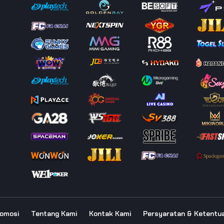
omosi
Tentang Kami
Kontak Kami
Persyaratan & Ketentu