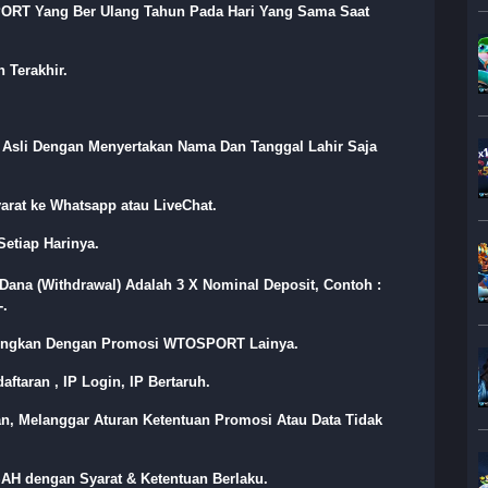
RT Yang Ber Ulang Tahun Pada Hari Yang Sama Saat
 Terakhir.
 Asli Dengan Menyertakan Nama Dan Tanggal Lahir Saja
arat ke Whatsapp atau LiveChat.
Setiap Harinya.
Dana (Withdrawal) Adalah 3 X Nominal Deposit, Contoh :
-.
bungkan Dengan Promosi WTOSPORT Lainya.
aftaran , IP Login, IP Bertaruh.
an, Melanggar Aturan Ketentuan Promosi Atau Data Tidak
H dengan Syarat & Ketentuan Berlaku.